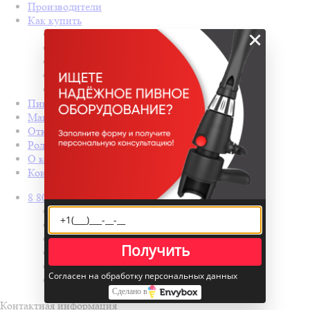
Производители
Как купить
×
Назад
Как купить
Условия оплаты
Условия доставки
Гарантия на товар
Пивные колонны
Магазин разливного пива под ключ
Открытие бара с нуля
Ролл-бары
О компании
Контакты
8 800 600 20 82
Назад
Телефоны
8 800 600 20 82
бесплатно из РФ
Получить
+7 (812) 905 04 27
+7 931 379 90 64
Согласен на обработку персональных данных
Заказать звонок
Сделано в
Контактная информация