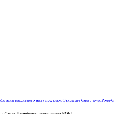
Магазин разливного пива под ключ
Открытие бара с нуля
Ролл-б
ы в Санкт-Петербурге производства BOEL