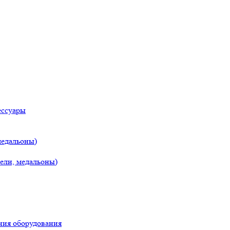
ессуары
медальоны)
ели, медальоны)
ния оборудования