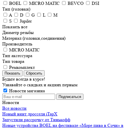
BOEL
MICRO MATIC
BEVCO
DSI
Тип (головки)
A
D
G
L
M
S
Jupiler
Показать все
Диаметр резьбы
Материал (головки,соединения)
Производитель
MICRO MATIC
Тип аксессуара
Тип товара
Ремкомплект
Сбросить
Будьте всегда в курсе!
Узнавайте о скидках и акциях первым
Новости магазина
Новости
Все новости
Новый винт дросселя iTapX
Запустили рассрочку от Тинькофф
Новые устройства BOEL на фестивале «Море пива в Сочи» в